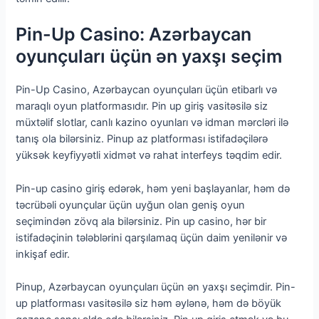
Pin-Up Casino: Azərbaycan
oyunçuları üçün ən yaxşı seçim
Pin-Up Casino, Azərbaycan oyunçuları üçün etibarlı və
maraqlı oyun platformasıdır. Pin up giriş vasitəsilə siz
müxtəlif slotlar, canlı kazino oyunları və idman mərcləri ilə
tanış ola bilərsiniz. Pinup az platforması istifadəçilərə
yüksək keyfiyyətli xidmət və rahat interfeys təqdim edir.
Pin-up casino giriş edərək, həm yeni başlayanlar, həm də
təcrübəli oyunçular üçün uyğun olan geniş oyun
seçimindən zövq ala bilərsiniz. Pin up casino, hər bir
istifadəçinin tələblərini qarşılamaq üçün daim yenilənir və
inkişaf edir.
Pinup, Azərbaycan oyunçuları üçün ən yaxşı seçimdir. Pin-
up platforması vasitəsilə siz həm əylənə, həm də böyük