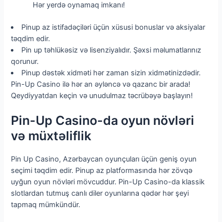
Hər yerdə oynamaq imkanı!
Pinup az istifadəçiləri üçün xüsusi bonuslar və aksiyalar
təqdim edir.
Pin up təhlükəsiz və lisenziyalıdır. Şəxsi məlumatlarınız
qorunur.
Pinup dəstək xidməti hər zaman sizin xidmətinizdədir.
Pin-Up Casino ilə hər an əyləncə və qazanc bir arada!
Qeydiyyatdan keçin və unudulmaz təcrübəyə başlayın!
Pin-Up Casino-da oyun növləri
və müxtəliflik
Pin Up Casino, Azərbaycan oyunçuları üçün geniş oyun
seçimi təqdim edir. Pinup az platformasında hər zövqə
uyğun oyun növləri mövcuddur. Pin-Up Casino-da klassik
slotlardan tutmuş canlı diler oyunlarına qədər hər şeyi
tapmaq mümkündür.