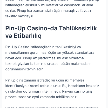
istifadəçiləri eksklüziv mükafatlar və cashback-lər əldə
edirlər. Pinup hər zaman sizin üçün maraqlı və faydalı
təkliflər hazırlayır!
Pin-Up Casino-da Təhlükəsizlik
və Etibarlılıq
Pin-Up Casino istifadəçilərinin təhlükəsizliyi və
məlumatlarının qorunması üçün ən yüksək standartlara
riayət edir. Pinup az platforması müasir şifrələmə
texnologiyaları ilə təmin olunaraq, bütün məlumatların
qorunmasını təmin edir.
Pin up giriş zamanı istifadəçilər üçün iki mərhələli
identifikasiya sistemi tətbiq olunur. Bu, hesabların icazəsiz
girişlərdən qorunmasını təmin edir. Pin-up casino giriş
prosesi sadə və eyni zamanda təhlükəsizdir.