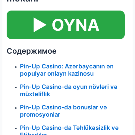
▶️ OYNA
Содержимое
Pin-Up Casino: Azərbaycanın ən
populyar onlayn kazinosu
Pin-Up Casino-da oyun növləri və
müxtəliflik
Pin-Up Casino-da bonuslar və
promosyonlar
Pin-Up Casino-da Təhlükəsizlik və