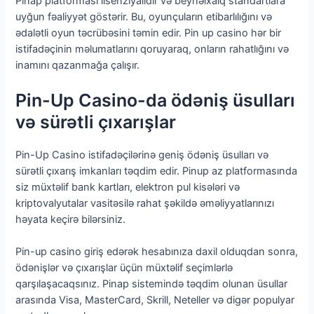
Pinap platforması lisenziyalıdır və beynəlxalq standartlara
uyğun fəaliyyət göstərir. Bu, oyunçuların etibarlılığını və
ədalətli oyun təcrübəsini təmin edir. Pin up casino hər bir
istifadəçinin məlumatlarını qoruyaraq, onların rahatlığını və
inamını qazanmağa çalışır.
Pin-Up Casino-da ödəniş üsulları
və sürətli çıxarışlar
Pin-Up Casino istifadəçilərinə geniş ödəniş üsulları və
sürətli çıxarış imkanları təqdim edir. Pinup az platformasında
siz müxtəlif bank kartları, elektron pul kisələri və
kriptovalyutalar vasitəsilə rahat şəkildə əməliyyatlarınızı
həyata keçirə bilərsiniz.
Pin-up casino giriş edərək hesabınıza daxil olduqdan sonra,
ödənişlər və çıxarışlar üçün müxtəlif seçimlərlə
qarşılaşacaqsınız. Pinap sistemində təqdim olunan üsullar
arasında Visa, MasterCard, Skrill, Neteller və digər populyar