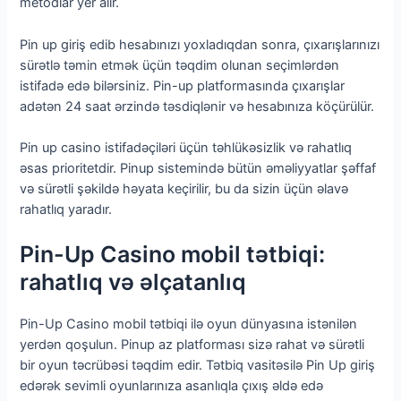
metodlar yer alır.
Pin up giriş edib hesabınızı yoxladıqdan sonra, çıxarışlarınızı
sürətlə təmin etmək üçün təqdim olunan seçimlərdən
istifadə edə bilərsiniz. Pin-up platformasında çıxarışlar
adətən 24 saat ərzində təsdiqlənir və hesabınıza köçürülür.
Pin up casino istifadəçiləri üçün təhlükəsizlik və rahatlıq
əsas prioritetdir. Pinup sistemində bütün əməliyyatlar şəffaf
və sürətli şəkildə həyata keçirilir, bu da sizin üçün əlavə
rahatlıq yaradır.
Pin-Up Casino mobil tətbiqi:
rahatlıq və əlçatanlıq
Pin-Up Casino mobil tətbiqi ilə oyun dünyasına istənilən
yerdən qoşulun. Pinup az platforması sizə rahat və sürətli
bir oyun təcrübəsi təqdim edir. Tətbiq vasitəsilə Pin Up giriş
edərək sevimli oyunlarınıza asanlıqla çıxış əldə edə