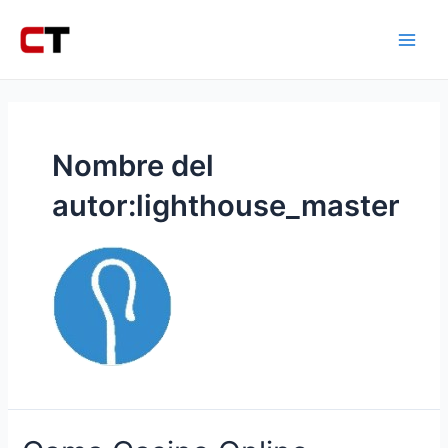
Ir
Paginación
Main
al
de
Men
contenido
entradas
Nombre del
autor:lighthouse_master
Gama