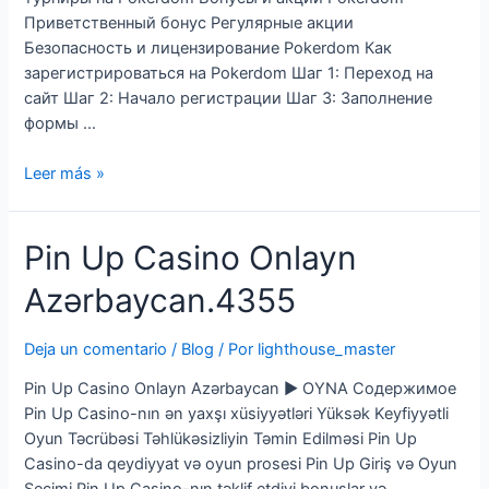
Приветственный бонус Регулярные акции
Безопасность и лицензирование Pokerdom Как
зарегистрироваться на Pokerdom Шаг 1: Переход на
сайт Шаг 2: Начало регистрации Шаг 3: Заполнение
формы …
Leer más »
Pin
Pin Up Casino Onlayn
Up
Azərbaycan.4355
Casino
Onlayn
Azərbaycan.4355
Deja un comentario
/
Blog
/ Por
lighthouse_master
Pin Up Casino Onlayn Azərbaycan ▶️ OYNA Содержимое
Pin Up Casino-nın ən yaxşı xüsiyyətləri Yüksək Keyfiyyətli
Oyun Təcrübəsi Təhlükəsizliyin Təmin Edilməsi Pin Up
Casino-da qeydiyyat və oyun prosesi Pin Up Giriş və Oyun