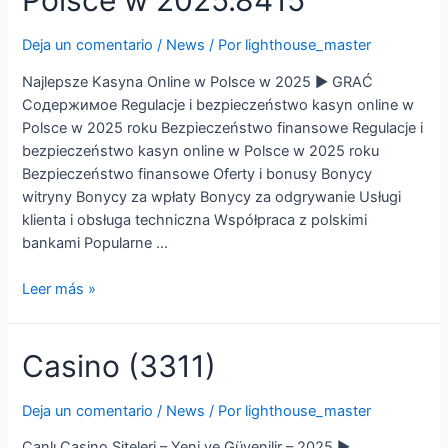
w
Polsce
Deja un comentario
/
News
/ Por
lighthouse_master
w
Najlepsze Kasyna Online w Polsce w 2025 ▶️ GRAĆ
2025.8415
Содержимое Regulacje i bezpieczeństwo kasyn online w
Polsce w 2025 roku Bezpieczeństwo finansowe Regulacje i
bezpieczeństwo kasyn online w Polsce w 2025 roku
Bezpieczeństwo finansowe Oferty i bonusy Bonусy
witryny Bonусy za wpłaty Bonусy za odgrywanie Usługi
klienta i obsługa techniczna Współpraca z polskimi
bankami Popularne …
Leer más »
Casino
Casino (3311)
(3311)
Deja un comentario
/
News
/ Por
lighthouse_master
Canlı Casino Siteleri – Yeni ve Güvenilir – 2025 ▶️