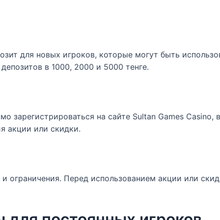
позит для новых игроков, которые могут быть использ
депозитов в 1000, 2000 и 5000 тенге.
мо зарегистрироваться на сайте Sultan Games Casino,
я акции или скидки.
 и ограничения. Перед использованием акции или скид
 для постоянных игроков