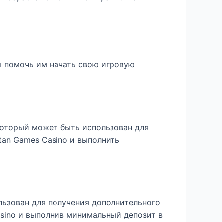
бы помочь им начать свою игровую
 который может быть использован для
tan Games Casino и выполнить
льзован для получения дополнительного
asino и выполнив минимальный депозит в