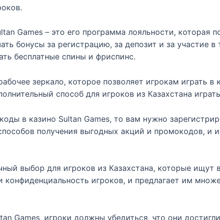
роков.
ltan Games – это его программа лояльности, которая 
ть бонусы за регистрацию, за депозит и за участие в 
ать бесплатные спины и фриспинс.
рабочее зеркало, которое позволяет игрокам играть в 
полнительный способ для игроков из Казахстана играть
оды в казино Sultan Games, то вам нужно зарегистриро
пособов получения выгодных акций и промокодов, и и
личный выбор для игроков из Казахстана, которые ищут
и конфиденциальность игроков, и предлагает им множ
tan Games, игроки должны убедиться, что они достигли 