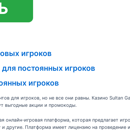
Ь
новых игроков
 для постоянных игроков
оянных игроков
тов для игроков, но не все они равны. Казино Sultan G
ут выгодные акции и промокоды.
ая онлайн-игровая платформа, которая предлагает игр
у и другие. Платформа имеет лицензию на проведение 