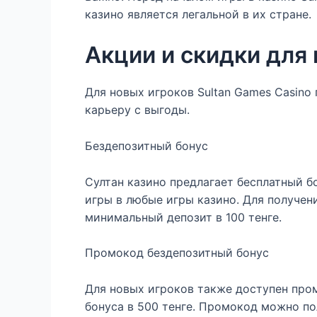
казино является легальной в их стране.
Акции и скидки для
Для новых игроков Sultan Games Casino
карьеру с выгоды.
Бездепозитный бонус
Султан казино предлагает бесплатный бо
игры в любые игры казино. Для получен
минимальный депозит в 100 тенге.
Промокод бездепозитный бонус
Для новых игроков также доступен про
бонуса в 500 тенге. Промокод можно по