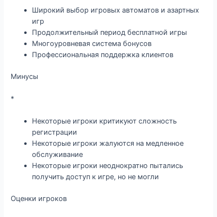
Широкий выбор игровых автоматов и азартных
игр
Продолжительный период бесплатной игры
Многоуровневая система бонусов
Профессиональная поддержка клиентов
Минусы
*
Некоторые игроки критикуют сложность
регистрации
Некоторые игроки жалуются на медленное
обслуживание
Некоторые игроки неоднократно пытались
получить доступ к игре, но не могли
Оценки игроков